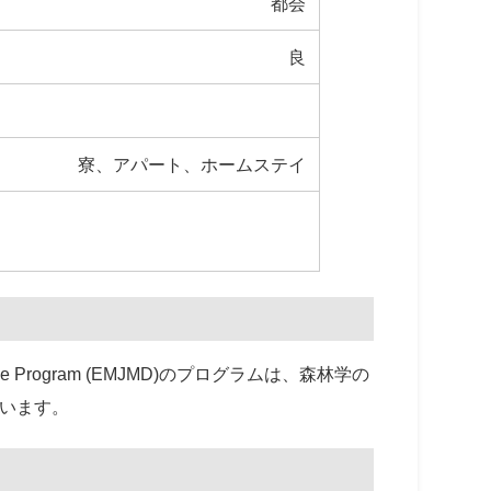
都会
良
寮、アパート、ホームステイ
 Degree Program (EMJMD)のプログラムは、森林学の
ています。