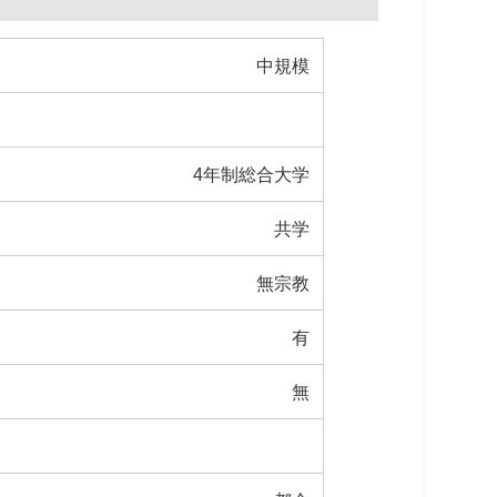
中規模
4年制総合大学
共学
無宗教
有
無