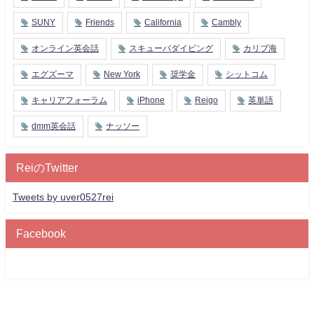
SUNY
Friends
California
Cambly
オンライン英会話
スキューバダイビング
カリブ海
エグズーマ
New York
奨学金
シットコム
キャリアフォーラム
iPhone
Reigo
英単語
dmm英会話
ナッソー
ReiのTwitter
Tweets by uver0527rei
Facebook