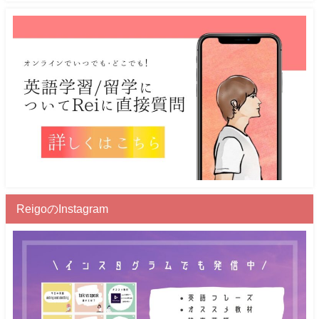
ReigoのInstagram