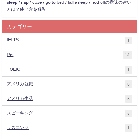
sleep / nap / doze / go to bed / fall asleep / nod offの意味の違い
とは？使い方を解説
カテゴリー
IELTS
1
Rei
14
TOEIC
1
アメリカ就職
6
アメリカ生活
5
スピーキング
5
リスニング
1