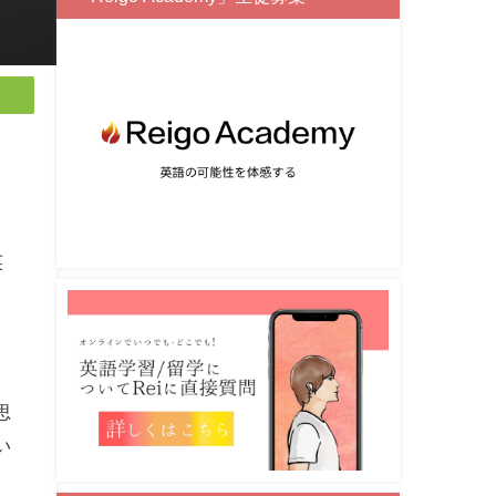
英
カ
思
い