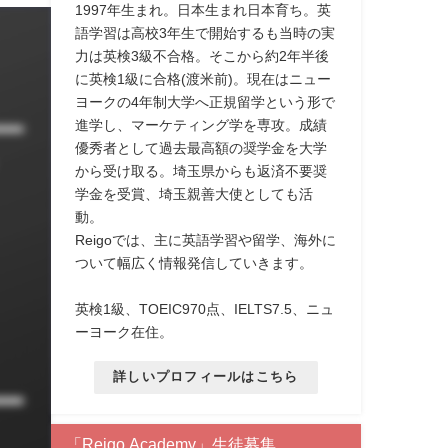
1997年生まれ。日本生まれ日本育ち。英
語学習は高校3年生で開始するも当時の実
力は英検3級不合格。そこから約2年半後
に英検1級に合格(渡米前)。現在はニュー
ヨークの4年制大学へ正規留学という形で
進学し、マーケティング学を専攻。成績
優秀者として過去最高額の奨学金を大学
から受け取る。埼玉県からも返済不要奨
学金を受賞、埼玉親善大使としても活
動。
Reigoでは、主に英語学習や留学、海外に
ついて幅広く情報発信していきます。
英検1級、TOEIC970点、IELTS7.5、ニュ
ーヨーク在住。
詳しいプロフィールはこちら
「Reigo Academy」生徒募集