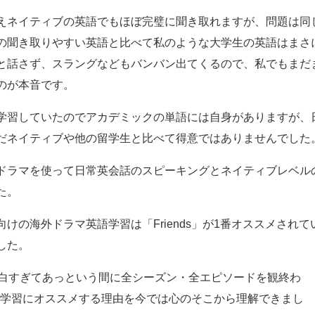
えネイティブの英語でもほぼ完璧に聞き取れますが、問題は同
の聞き取りやすい英語と比べて私のような大学生の英語はまさ
と話さず、スラングなどもバンバン出てくるので、私でもまだ
のが本音です。
学習していたのでアカデミックの単語には自身がありますが、
だネイティブや他の留学生と比べて得意ではありませんでした
ドラマを使って日常英会話のスピーキングとネイティブレベル
た。
けの海外ドラマ英語学習は「Friends」が1番オススメされて
した。
面白すぎてあっという間に全シーズン・全エピソードを観終わ
を英語学習にオススメする理由を今では心のそこから理解できまし