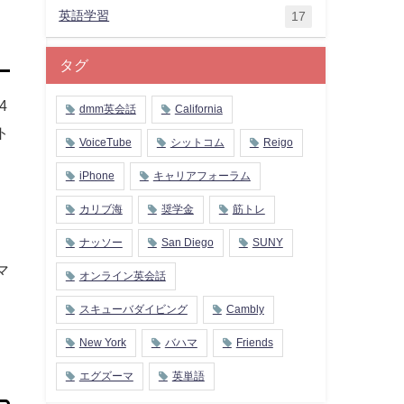
英語学習
17
タグ
4
dmm英会話
California
ト
VoiceTube
シットコム
Reigo
iPhone
キャリアフォーラム
カリブ海
奨学金
筋トレ
ナッソー
San Diego
SUNY
マ
オンライン英会話
スキューバダイビング
Cambly
New York
バハマ
Friends
エグズーマ
英単語