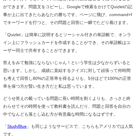
ができます。問題文をコピーし、Googleで検索をかけてQuizletの記
事が上に出てきたらあなたの勝ちです。ページに飛び、command+f
でキーワードを打つと、その問題と回答に一瞬でたどり着けます。
「Quizlet」は簡単に説明するとソーシャル付きの単語帳で、オンラ
イン上にフラッシュカードを作成することができ、その単語帳はユ
ーザー同士で共有することができます。
答えをみて勉強にならないじゃん！という学生は少なからずいると
思います。しかし、成績に直結するクイズに対して頑張って何時間
も考えて回答し80%の正答率を得るよりも、5分ほどで100%の正答
率を保つ方が賢い生き方だと私は思っています。
どうせ答えの載っている問題に長い時間を割くよりも、さっさと終
わらせてその時間を使って教科書を読んだり、問題と回答を自分の
中でなんども落とし込む方が有意義な時間になるはずです。
「
StudyBlue
」も同じようなサービスで、こちらもアメリカでは人気
です。