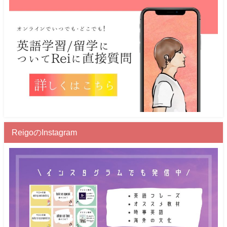
ReigoのInstagram