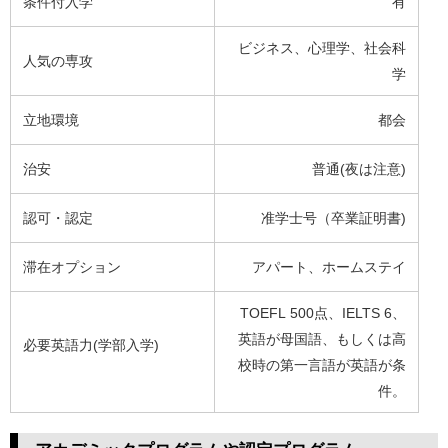
条件付入学
有
ビジネス、心理学、社会科
人気の専攻
学
立地環境
都会
治安
普通(夜は注意)
認可・認定
准学士号（卒業証明書)
滞在オプション
アパート、ホームステイ
TOEFL 500点、IELTS 6、
英語が母国語、もしくは高
必要英語力(学部入学)
校時の第一言語が英語が条
件。