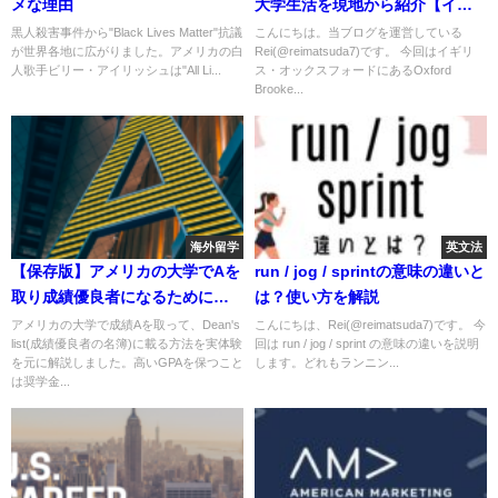
メな理由
大学生活を現地から紹介【イギ
リス大学院留学】
黒人殺害事件から"Black Lives Matter"抗議
こんにちは。当ブログを運営している
が世界各地に広がりました。アメリカの白
Rei(@reimatsuda7)です。 今回はイギリ
人歌手ビリー・アイリッシュは"All Li...
ス・オックスフォードにあるOxford
Brooke...
海外留学
英文法
【保存版】アメリカの大学でAを
run / jog / sprintの意味の違いと
取り成績優良者になるためにし
は？使い方を解説
た8つのこと
アメリカの大学で成績Aを取って、Dean's
こんにちは、Rei(@reimatsuda7)です。 今
list(成績優良者の名簿)に載る方法を実体験
回は run / jog / sprint の意味の違いを説明
を元に解説しました。高いGPAを保つこと
します。どれもランニン...
は奨学金...