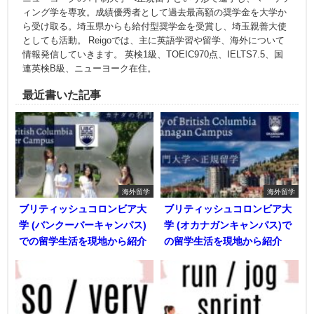
ィング学を専攻。成績優秀者として過去最高額の奨学金を大学か
ら受け取る。埼玉県からも給付型奨学金を受賞し、埼玉親善大使
としても活動。 Reigoでは、主に英語学習や留学、海外について
情報発信していきます。 英検1級、TOEIC970点、IELTS7.5、国
連英検B級、ニューヨーク在住。
最近書いた記事
海外留学
海外留学
ブリティッシュコロンビア大
ブリティッシュコロンビア大
学 (バンクーバーキャンパス)
学 (オカナガンキャンパス)で
での留学生活を現地から紹介
の留学生活を現地から紹介