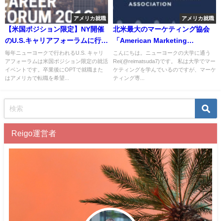
アメリカ就職
アメリカ就職
【米国ポジション限定】NY開催
北米最大のマーケティング協会
のU.S.キャリアフォーラムに行っ
「American Marketing
てきた
Association」とは？
毎年ニューヨークで行われるU.S. キャリ
こんにちは。ニューヨークの大学に通う
アフォーラムは米国ポジション限定の就活
Rei(@reimatsuda7)です。 私は大学でマー
イベントです。卒業後にOPTで就職また
ケティングを学んでいるのですが、マーケ
はアメリカで転職を希望...
ティング専...
Reigo運営者