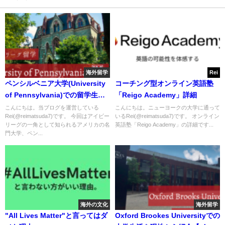
海外留学
Rei
ペンシルベニア大学(University
コーチング型オンライン英語塾
of Pennsylvania)での留学生活
「Reigo Academy」詳細
を現地から紹介
こんにちは。当ブログを運営している
こんにちは。ニューヨークの大学に通って
Rei(@reimatsuda7)です。 今回はアイビー
いるRei(@reimatsuda7)です。 オンライン
リーグの一角として知られるアメリカの名
英語塾「Reigo Academy」の詳細です...
門大学、ペン...
海外の文化
海外留学
"All Lives Matter"と言ってはダ
Oxford Brookes Universityでの