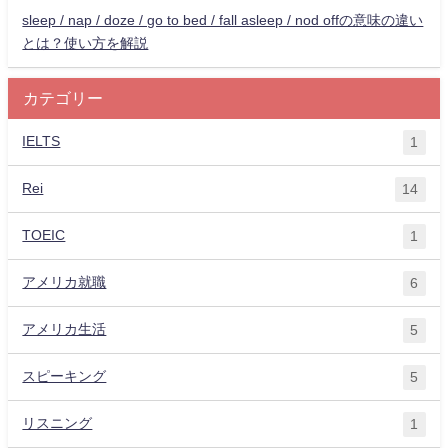
sleep / nap / doze / go to bed / fall asleep / nod offの意味の違い
とは？使い方を解説
カテゴリー
IELTS
1
Rei
14
TOEIC
1
アメリカ就職
6
アメリカ生活
5
スピーキング
5
リスニング
1