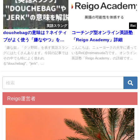
英語スラング
Rei
douchebagの意味は？ネイティ
コーチング型オンライン英語塾
ブがよく使う「嫌なやつ」を表
「Reigo Academy」詳細
す英語
「嫌な奴」「クソ野郎」を表す英語スラン
こんにちは。ニューヨークの大学に通って
グにはたくさんあります。今回の記事では
いるRei(@reimatsuda7)です。 オンライン
その中でも特によく使われ
英語塾「Reigo Academy」の詳細です...
る"douchebag"、"jerk"、...
Reigo運営者