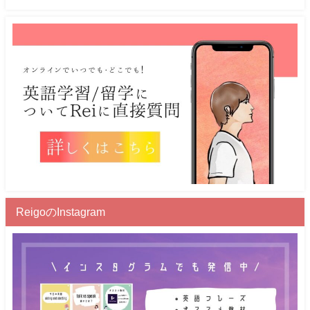
ReigoのInstagram