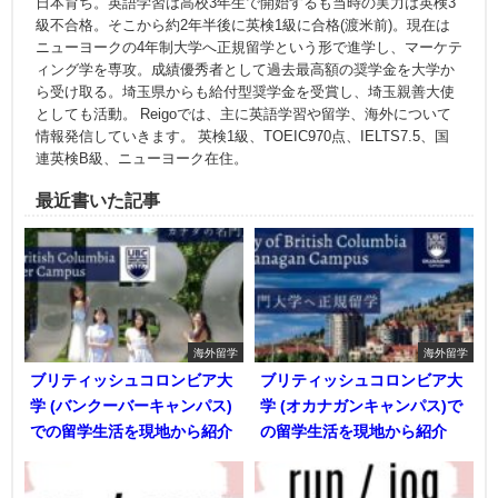
日本育ち。英語学習は高校3年生で開始するも当時の実力は英検3
級不合格。そこから約2年半後に英検1級に合格(渡米前)。現在は
ニューヨークの4年制大学へ正規留学という形で進学し、マーケテ
ィング学を専攻。成績優秀者として過去最高額の奨学金を大学か
ら受け取る。埼玉県からも給付型奨学金を受賞し、埼玉親善大使
としても活動。 Reigoでは、主に英語学習や留学、海外について
情報発信していきます。 英検1級、TOEIC970点、IELTS7.5、国
連英検B級、ニューヨーク在住。
最近書いた記事
海外留学
海外留学
ブリティッシュコロンビア大
ブリティッシュコロンビア大
学 (バンクーバーキャンパス)
学 (オカナガンキャンパス)で
での留学生活を現地から紹介
の留学生活を現地から紹介