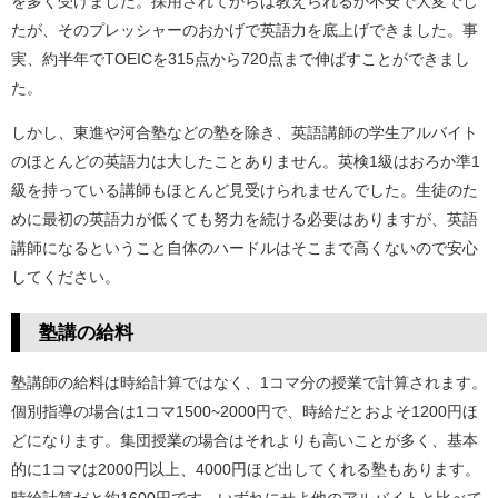
を多く受けました。採用されてからは教えられるか不安で大変でし
たが、そのプレッシャーのおかげで英語力を底上げできました。事
実、約半年でTOEICを315点から720点まで伸ばすことができまし
た。
しかし、東進や河合塾などの塾を除き、英語講師の学生アルバイト
のほとんどの英語力は大したことありません。英検1級はおろか準1
級を持っている講師もほとんど見受けられませんでした。生徒のた
めに最初の英語力が低くても努力を続ける必要はありますが、英語
講師になるということ自体のハードルはそこまで高くないので安心
してください。
塾講の給料
塾講師の給料は時給計算ではなく、1コマ分の授業で計算されます。
個別指導の場合は1コマ1500~2000円で、時給だとおよそ1200円ほ
どになります。集団授業の場合はそれよりも高いことが多く、基本
的に1コマは2000円以上、4000円ほど出してくれる塾もあります。
時給計算だと約1600円です。いずれにせよ他のアルバイトと比べて