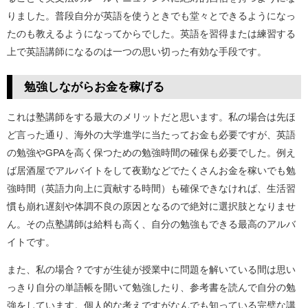
りました。普段自分が英語を使うときでも堂々とできるようになっ
たのも教えるようになってからでした。英語を習得または練習する
上で英語講師になるのは一つの思い切った有効な手段です。
勉強しながらお金を稼げる
これは塾講師をする最大のメリットだと思います。私の場合は先ほ
ど言った通り、海外の大学進学に当たってお金も必要ですが、英語
の勉強やGPAを高く保つための勉強時間の確保も必要でした。例え
ば居酒屋でアルバイトをして夜勤などでたくさんお金を稼いでも勉
強時間（英語力向上に貢献する時間）も確保できなければ、生活習
慣も崩れ遅刻や体調不良の原因となるので絶対に選択肢となりませ
ん。その点塾講師は給料も高く、自分の勉強もできる最高のアルバ
イトです。
また、私の場合？ですが生徒が授業中に問題を解いている間は思い
っきり自分の単語帳を開いて勉強したり、参考書を読んで自分の勉
強をしています。個人的な考えですがなんでも知っている完璧な講