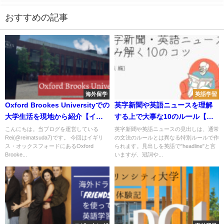
おすすめの記事
海外留学
英語学習
Oxford Brookes Universityでの
英字新聞や英語ニュースを理解
大学生活を現地から紹介【イギ
する上で大事な10のルール【見
リス大学院留学】
出し編】
こんにちは。当ブログを運営している
英字新聞や英語ニュースの見出しは、通常
Rei(@reimatsuda7)です。 今回はイギリ
の文法のルールとは異なる特別ルールで作
ス・オックスフォードにあるOxford
られます。見出しを英語で"headline"と言
Brooke...
いますが、冠詞や...