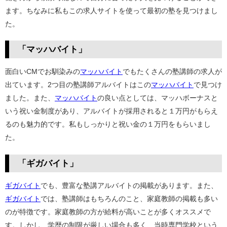
ます。ちなみに私もこの求人サイトを使って最初の塾を見つけまし
た。
「マッハバイト」
面白いCMでお馴染みの
マッハバイト
でもたくさんの塾講師の求人が
出ています。2つ目の塾講師アルバイトはこの
マッハバイト
で見つけ
ました。また、
マッハバイト
の良い点としては、
マッハボーナスと
いう祝い金制度があり、アルバイトが採用されると１万円がもらえ
るのも魅力的です。私もしっかりと祝い金の１万円をもらいまし
た。
「ギガバイト」
ギガバイト
でも、豊富な塾講アルバイトの掲載があります。また、
ギガバイト
では、塾講師はもちろんのこと、家庭教師の掲載も多い
のが特徴です。家庭教師の方が給料が高いことが多くオススメで
す。しかし、学歴の制限が厳しい場合も多く、当時専門学校という