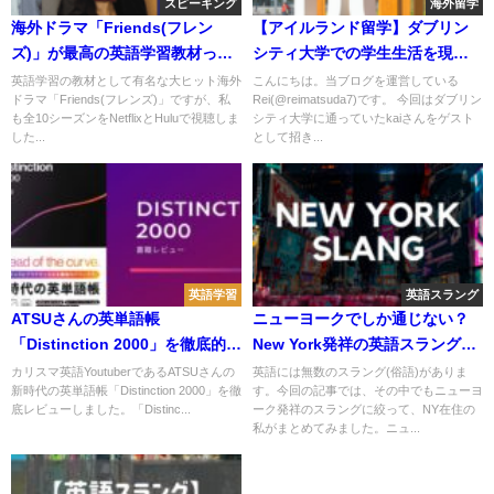
スピーキング
海外留学
海外ドラマ「Friends(フレン
【アイルランド留学】ダブリン
ズ)」が最高の英語学習教材って
シティ大学での学生生活を現地
知ってますか？
から紹介
英語学習の教材として有名な大ヒット海外
こんにちは。当ブログを運営している
ドラマ「Friends(フレンズ)」ですが、私
Rei(@reimatsuda7)です。 今回はダブリン
も全10シーズンをNetflixとHuluで視聴しま
シティ大学に通っていたkaiさんをゲスト
した...
として招き...
英語学習
英語スラング
ATSUさんの英単語帳
ニューヨークでしか通じない？
「Distinction 2000」を徹底的に
New York発祥の英語スラング12
レビューしてみた。
選
カリスマ英語YoutuberであるATSUさんの
英語には無数のスラング(俗語)がありま
新時代の英単語帳「Distinction 2000」を徹
す。今回の記事では、その中でもニューヨ
底レビューしました。「Distinc...
ーク発祥のスラングに絞って、NY在住の
私がまとめてみました。ニュ...