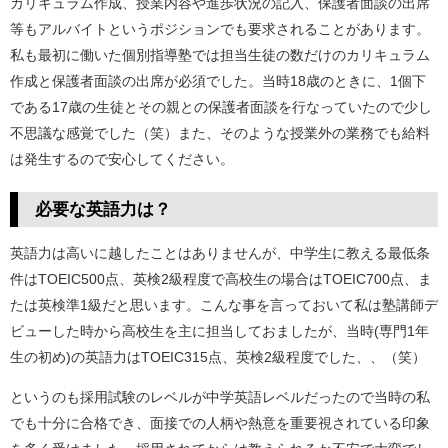
カリキュラム作成、授業内容や進歩状況の記入、保護者面談の出席
等もアルバイトというポジションでも要求されることがあります。
私も最初に働いた個別指導塾では担当生徒の数だけのカリキュラム
作成と保護者面談の出席が必須でした。当時18歳のときに、1個下
である17歳の生徒とその親との保護者面談を行なっていたので少し
不思議な感覚でした（笑）また、そのような授業外の業務でも給料
は発生するので安心してください。
必要な英語力は？
英語力は高いに越したことはありませんが、中学生に教える最低条
件はTOEIC500点、英検2級程度で高校生の場合はTOEIC700点、ま
たは英検準1級だと思います。こんな事を言っておいて私は塾講師デ
ビューした時から高校生を主に担当しておましたが、当時(専門1年
生の初め)の英語力はTOEIC315点、英検2級程度でした、、（笑）
というのも採用試験のレベルが中学英語レベルだったので当時の私
でも十分に合格でき、面接での人柄や熱意を重要視されている印象