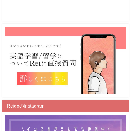
ReigoのInstagram