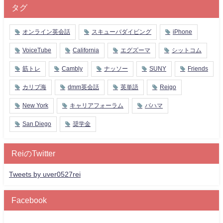
タグ
オンライン英会話
スキューバダイビング
iPhone
VoiceTube
California
エグズーマ
シットコム
筋トレ
Cambly
ナッソー
SUNY
Friends
カリブ海
dmm英会話
英単語
Reigo
New York
キャリアフォーラム
バハマ
San Diego
奨学金
ReiのTwitter
Tweets by uver0527rei
Facebook