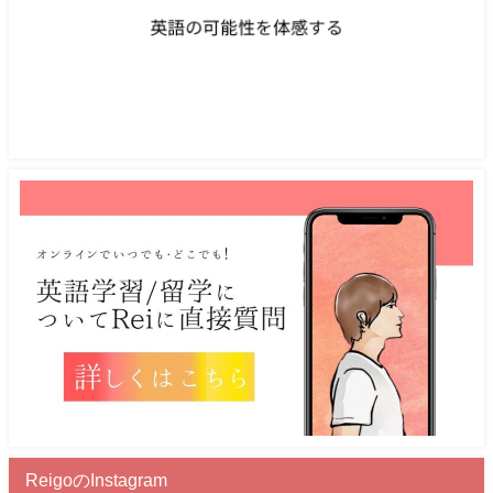
ReigoのInstagram