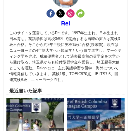
Rei
このサイトを運営しているReiです。1997年生まれ。日本生まれ
日本育ち。英語学習は高校3年生で開始するも当時の実力は英検3
級不合格。そこから約2年半後に英検1級に合格(渡米前)。現在は
ニューヨークの4年制大学へ正規留学という形で進学し、マーケテ
ィング学を専攻。成績優秀者として過去最高額の奨学金を大学か
ら受け取る。埼玉県からも給付型奨学金を受賞し、埼玉親善大使
としても活動。 Reigoでは、主に英語学習や留学、海外について
情報発信していきます。 英検1級、TOEIC970点、IELTS7.5、国
連英検B級、ニューヨーク在住。
最近書いた記事
海外留学
海外留学