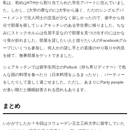
私は、初めはKTHから割り当てられた学生アパートに住んでいまし
た。しかし、(大学の寮なのに)大学から遠く、ただのシングルアパ
ートメントで住人同士の交流が少なく寂しかったので、途中から自
分で部屋を探してシェアキッチンのある学生寮に移りました。ちな
みにストックホルムは住居不足なので部屋を見つけ出すのにはかな
り骨が折れました。部屋を貸したい人と借りたい人のFacebookグル
ープにいくつも参加し、何人かの貸し手との直接のやり取りや内見
を経て、無事部屋をゲットできました。
シェアキッチンでは留学生同士のPotluck（持ち寄りディナー）で色
んな国の料理を食べたり（日本料理をふるまったり）、パーティー
をしたりして楽しく過ごせました。ただし、あまりにParty people
が多い階だと睡眠妨害される恐れもあります。
まとめ
いかがでしたか？今回はスウェーデン王立工科大学に留学していた