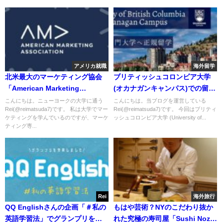
アメリカ就職
海外留学
北米最大のマーケティング協会
ブリティッシュコロンビア大学
「American Marketing
(オカナガンキャンパス)での留学
Association」とは？
生活を現地から紹介
こんにちは。ニューヨークの大学に通う
こんにちは。当ブログを運営している
Rei(@reimatsuda7)です。 私は大学でマー
Rei(@reimatsuda7)です。 今回はブリティ
ケティングを学んでいるのですが、マーケ
ッシュコロンビア大学 (University of...
ティング専...
Rei
海外旅行
QQ Englishさんの企画「＃私の
もはや芸術？NYのこだわり抜か
英語学習法」でグランプリを受
れた究極の寿司屋「Sushi Noz」