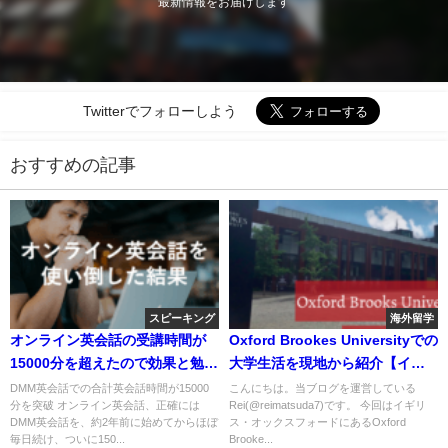
最新情報をお届けします
Twitterでフォローしよう
おすすめの記事
スピーキング
海外留学
オンライン英会話の受講時間が
Oxford Brookes Universityでの
15000分を超えたので効果と勉強
大学生活を現地から紹介【イギ
方法をまとめてみた
リス大学院留学】
DMM英会話での合計英会話時間が15000
こんにちは。当ブログを運営している
分を突破 オンライン英会話、正確には
Rei(@reimatsuda7)です。 今回はイギリ
DMM英会話を、約2年前に始めてからほぼ
ス・オックスフォードにあるOxford
毎日続け、ついに150...
Brooke...