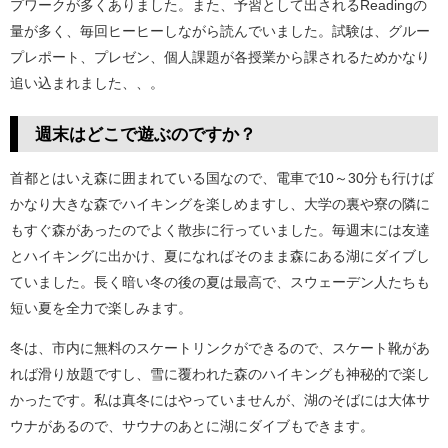
プワークが多くありました。また、予習として出されるReadingの
量が多く、毎回ヒーヒーしながら読んでいました。試験は、グルー
プレポート、プレゼン、個人課題が各授業から課されるためかなり
追い込まれました、、。
週末はどこで遊ぶのですか？
首都とはいえ森に囲まれている国なので、電車で10～30分も行けば
かなり大きな森でハイキングを楽しめますし、大学の裏や寮の隣に
もすぐ森があったのでよく散歩に行っていました。毎週末には友達
とハイキングに出かけ、夏になればそのまま森にある湖にダイブし
ていました。長く暗い冬の後の夏は最高で、スウェーデン人たちも
短い夏を全力で楽しみます。
冬は、市内に無料のスケートリンクができるので、スケート靴があ
れば滑り放題ですし、雪に覆われた森のハイキングも神秘的で楽し
かったです。私は真冬にはやっていませんが、湖のそばには大体サ
ウナがあるので、サウナのあとに湖にダイブもできます。