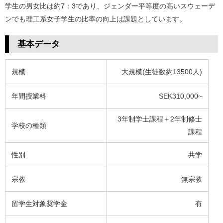
学生の男女比は約7：3であり、ジェンダー平等度の高いスウェーデ
ンでも理工系女子学生の比率の向上は課題としています。
基本データ
規模
大規模(生徒数約13500人)
年間授業料
SEK310,000~
3年制学士課程＋2年制修士
学校の種類
課程
性別
共学
宗教
無宗教
留学生対象奨学金
有