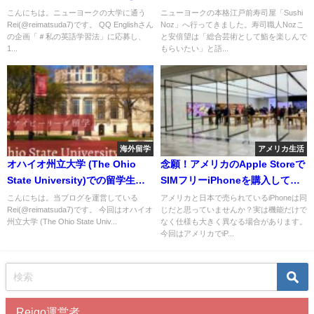
賞しました。
が凄過ぎた。
こんにちは。ニューヨークの大学に通う
ニューヨークの本格江戸前寿司屋「Sushi
Rei(@reimatsuda7)です。 QQ Englishさん
Noz」へ行ってきました。寿司職人Nozこ
の企画「＃私の英語学習法」に応募し、
と安倍望は「総合芸術として鮨を楽しんで
1...
もらいたい」と語...
海外留学
アメリカ生活
オハイオ州立大学 (The Ohio
念願！アメリカのApple Storeで
State University)での留学生活
SIMフリーiPhoneを購入してみ
を現地から紹介
た。
こんにちは。当ブログを運営している
アメリカと日本で売られているiPhoneは同
Rei(@reimatsuda7)です。 今回はオハイオ
じだと思っていませんか？実は機能だけで
州立大学 (The Ohio State Univ...
なく仕様も大きく異なる場合があります。
今回はアメリカでiP...
Reigo運営者