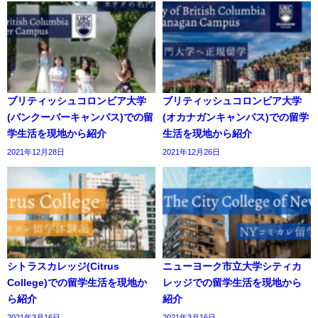
ブリティッシュコロンビア大学
ブリティッシュコロンビア大学
(バンクーバーキャンパス)での留
(オカナガンキャンパス)での留学
学生活を現地から紹介
生活を現地から紹介
2021年12月28日
2021年12月26日
シトラスカレッジ(Citrus
ニューヨーク市立大学シティカ
College)での留学生活を現地か
レッジでの留学生活を現地から
ら紹介
紹介
2021年3月16日
2021年3月16日