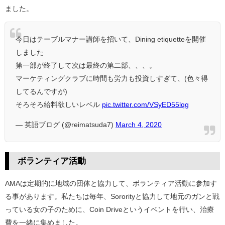
ました。
今日はテーブルマナー講師を招いて、Dining etiquetteを開催
しました
第一部が終了して次は最終の第二部、、、。
マーケティングクラブに時間も労力も投資しすぎて、(色々得
してるんですが)
そろそろ給料欲しいレベル
pic.twitter.com/VSyED55lqg
— 英語ブログ (@reimatsuda7)
March 4, 2020
ボランティア活動
AMAは定期的に地域の団体と協力して、ボランティア活動に参加す
る事があります。私たちは毎年、S
ororityと協力して地元のガンと戦
っている女の子のために、Coin Driveというイベントを行い、治療
費を一緒に集めました。