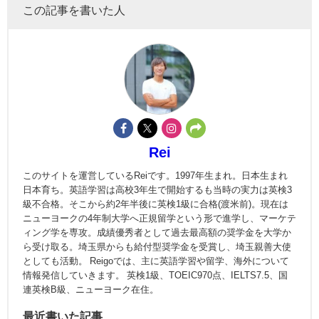
この記事を書いた人
Rei
このサイトを運営しているReiです。1997年生まれ。日本生まれ
日本育ち。英語学習は高校3年生で開始するも当時の実力は英検3
級不合格。そこから約2年半後に英検1級に合格(渡米前)。現在は
ニューヨークの4年制大学へ正規留学という形で進学し、マーケテ
ィング学を専攻。成績優秀者として過去最高額の奨学金を大学か
ら受け取る。埼玉県からも給付型奨学金を受賞し、埼玉親善大使
としても活動。 Reigoでは、主に英語学習や留学、海外について
情報発信していきます。 英検1級、TOEIC970点、IELTS7.5、国
連英検B級、ニューヨーク在住。
最近書いた記事