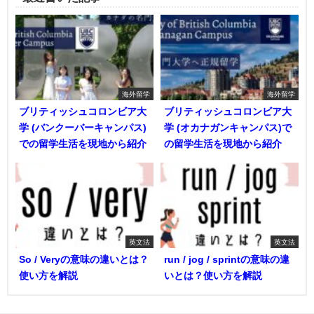
海外留学
海外留学
ブリティッシュコロンビア大
ブリティッシュコロンビア大
学 (バンクーバーキャンパス)
学 (オカナガンキャンパス)で
での留学生活を現地から紹介
の留学生活を現地から紹介
英文法
英文法
So / Veryの意味の違いとは？
run / jog / sprintの意味の違
使い方を解説
いとは？使い方を解説