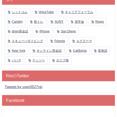
シットコム
VoiceTube
キャリアフォーラム
Cambly
筋トレ
SUNY
奨学金
Reigo
dmm英会話
iPhone
San Diego
スキューバダイビング
Friends
エグズーマ
New York
オンライン英会話
California
英単語
バハマ
ナッソー
カリブ海
ReiのTwitter
Tweets by uver0527rei
Facebook