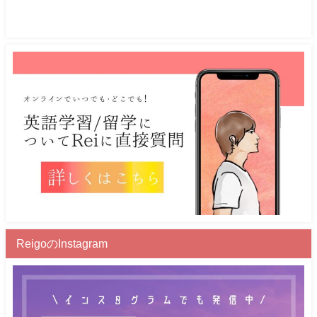
ReigoのInstagram