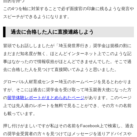
目的を持つ
この4つを軸に対策することで必ず面接官の印象に残るような発言や
スピーチができるようになります。
過去に合格した人に直接連絡しよう
冒頭でもお話ししましたが「埼玉発世界行き」奨学金は規模の割に
まだまだ知名度が無く、ほとんどインターネット上でこのような記
事はなかったので情報収拾がほとんどできませんでした。そこで過
去に合格した人を見つけて直接聞いてみようと思いました。
グローバル人材育成センター埼玉のホームページを見るとわかりま
すが、そこには過去に奨学金を受け取って埼玉親善大使になった方
の
留学体験レポートがまとめられたページ
があります。このページ
上では先人達のレポートを無料で見ることができ、その方々の名前
も載っています。
押し付けがましいですが私はその名前をFacebook上で検索し、過去
の奨学金受賞者の方々を見つけてはメッセージを送りアドバイスや