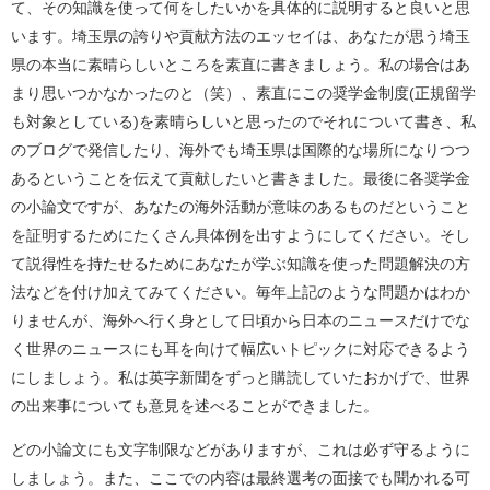
て、その知識を使って何をしたいかを具体的に説明すると良いと思
います。埼玉県の誇りや貢献方法のエッセイは、あなたが思う埼玉
県の本当に素晴らしいところを素直に書きましょう。私の場合はあ
まり思いつかなかったのと（笑）、素直にこの奨学金制度(正規留学
も対象としている)を素晴らしいと思ったのでそれについて書き、私
のブログで発信したり、海外でも埼玉県は国際的な場所になりつつ
あるということを伝えて貢献したいと書きました。最後に各奨学金
の小論文ですが、あなたの海外活動が意味のあるものだということ
を証明するためにたくさん具体例を出すようにしてください。そし
て説得性を持たせるためにあなたが学ぶ知識を使った問題解決の方
法などを付け加えてみてください。毎年上記のような問題かはわか
りませんが、海外へ行く身として日頃から日本のニュースだけでな
く世界のニュースにも耳を向けて幅広いトピックに対応できるよう
にしましょう。私は英字新聞をずっと購読していたおかげで、世界
の出来事についても意見を述べることができました。
どの小論文にも文字制限などがありますが、これは必ず守るように
しましょう。また、ここでの内容は最終選考の面接でも聞かれる可