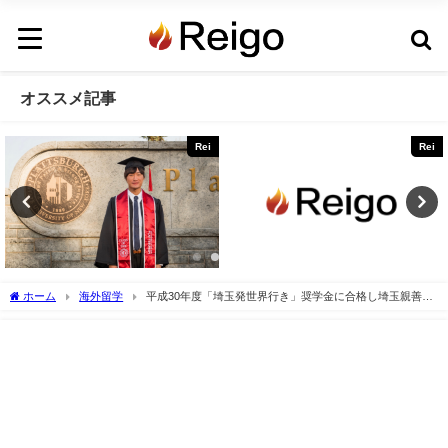
オススメ記事
Rei
Rei
ホーム
海外留学
平成30年度「埼玉発世界行き」奨学金に合格し埼玉親善大
使になりました！