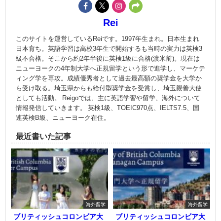
Rei
このサイトを運営しているReiです。1997年生まれ。日本生まれ
日本育ち。英語学習は高校3年生で開始するも当時の実力は英検3
級不合格。そこから約2年半後に英検1級に合格(渡米前)。現在は
ニューヨークの4年制大学へ正規留学という形で進学し、マーケテ
ィング学を専攻。成績優秀者として過去最高額の奨学金を大学か
ら受け取る。埼玉県からも給付型奨学金を受賞し、埼玉親善大使
としても活動。 Reigoでは、主に英語学習や留学、海外について
情報発信していきます。 英検1級、TOEIC970点、IELTS7.5、国
連英検B級、ニューヨーク在住。
最近書いた記事
海外留学
海外留学
ブリティッシュコロンビア大
ブリティッシュコロンビア大