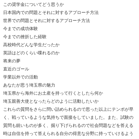
この奨学金についてどう思うか
日本国内での問題とそれに対するアプローチ方法
世界での問題とそれに対するアプローチ方法
今までの成功体験
今までの挫折した経験
高校時代どんな学生だったか
英語はどのくらい喋れるのか
将来の夢
直近のゴール
学業以外での活動
あなたが思う埼玉県の魅力
埼玉県から海外にお土産を持って行くとしたら何か
埼玉親善大使となったらどのように活動したいか
これらの質問をさらに問い詰められるので思った以上にテンポが早
く、戦っているような気持ちで面接をしていました。また、試験の
質問も鋭いものが多く、掘り下げられるので社会問題などを答える
時は自信を持って答えられる自分の得意な分野に持っていけるよう