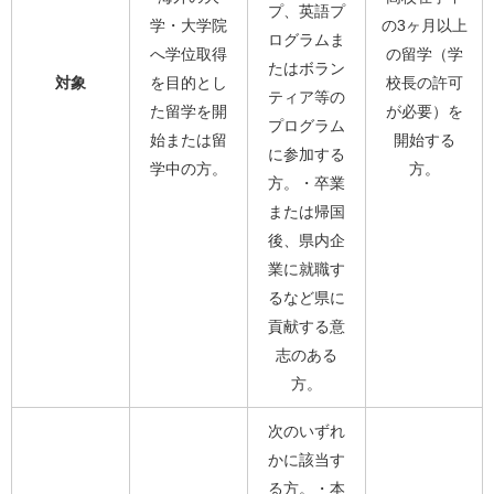
プ、英語プ
学・大学院
の3ヶ月以上
ログラムま
へ学位取得
の留学（学
たはボラン
対象
を目的とし
校長の許可
ティア等の
た留学を開
が必要）を
プログラム
始または留
開始する
に参加する
学中の方。
方。
方。・卒業
または帰国
後、県内企
業に就職す
るなど県に
貢献する意
志のある
方。
次のいずれ
かに該当す
る方。・本