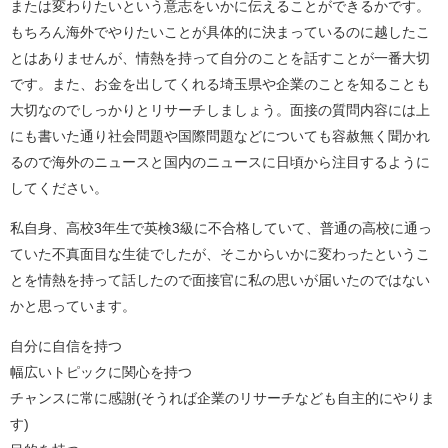
または変わりたいという意志をいかに伝えることができるかです。
もちろん海外でやりたいことが具体的に決まっているのに越したこ
とはありませんが、情熱を持って自分のことを話すことが一番大切
です。また、お金を出してくれる埼玉県や企業のことを知ることも
大切なのでしっかりとリサーチしましょう。面接の質問内容には上
にも書いた通り社会問題や国際問題などについても容赦無く聞かれ
るので海外のニュースと国内のニュースに日頃から注目するように
してください。
私自身、高校3年生で英検3級に不合格していて、普通の高校に通っ
ていた不真面目な生徒でしたが、そこからいかに変わったというこ
とを情熱を持って話したので面接官に私の思いが届いたのではない
かと思っています。
自分に自信を持つ
幅広いトピックに関心を持つ
チャンスに常に感謝(そうれば企業のリサーチなども自主的にやりま
す)