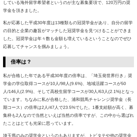
している海外留学希望者というのが主な募集要項で、120万円の奨
学金を頂きました。
私が応募した平成30年度は13種類もの冠奨学金があり、自分の留学
の目的と企業の趣旨がマッチした冠奨学金を見つけることができま
した。冠奨学金は年々数も金額も増えているということなのでぜひ
応募してチャンスを掴みましょう。
倍率は？
私が合格した年である平成30年度の倍率は、「埼玉発世界行き」奨
学金の学位取得コースが10人/98人(9.6%)、地域活躍コースが50
人/146人(2.9%)、そして高校生留学コースが30人/63人(2.1%)となっ
ています。ちなみに私が合格した、浦和競馬チャレンジ奨学金（長
期コース）の倍率は2人/47人で23.5%でした。1番支給額が高く、募
集枠も2人なので当然といえば当然の倍率ですが、この中から選ばれ
たことはとても光栄に思っています。
埼玉県のみの奨学金というのもありますが、トビタテや他の奨学金