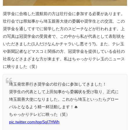
奨学金に合格した渡航前の方は壮行会に参加する必要があります。
壮行会では県知事から埼玉親善大使の委嘱や奨学生との交流、この
奨学金を通してすでに留学した方のスピーチなどが行われます。上
の写真は冠奨学金の受賞者で、この中から私が代表として表彰状を
いただきました(1人だけなんかチャラいし悪そう?)。また、テレ玉
や新聞記者などマスコミ関係の方、冠奨学金を提供している会社の
社長などさまざまな方が来ます。私はちゃっかりテレ玉のニュース
に映りました（笑）
埼玉発世界行き奨学金の壮行会に参加してきました！
奨学生の代表として上田知事から委嘱状を受け取り、正式に
埼玉親善大使になりました。これから埼玉といったらグロー
バルとなるよう精一杯活動します！🔥
ちゃっかりテレビに映った（笑）
pic.twitter.com/tqpSqI7HWh