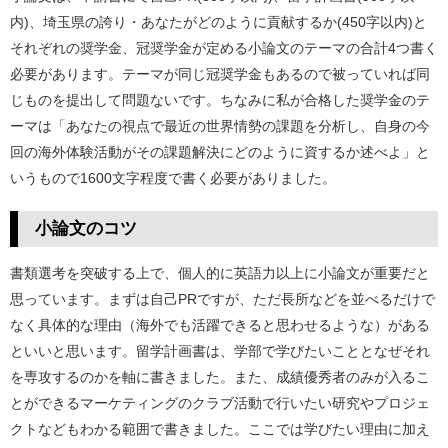
内)、埼玉県の誇り・あなたがどのように貢献するか(450字以内)と
それぞれの奨学金、冠奨学金が定める小論文のテーマの合計4つ書く
必要があります。テーマが同じ冠奨学金もあるので被っていれば同
じものを提出して問題ないです。ちなみに私が合格した奨学金のテ
ーマは「あなたの視点で最近の世界情勢の課題を分析し、自身の今
回の海外体験活動がその課題解決にどのように資するか述べよ」と
いうもので1600文字程度で書く必要がありました。
小論文のコツ
書類選考を突破する上で、個人的に英語力以上に小論文が重要だと
思っています。まずは自己PRですが、ただ長所などを並べるだけで
なく具体的な理由（海外でも活躍できると思わせるような）がある
といいと思います。留学計画書は、学部で学びたいこととなぜそれ
を専攻するのかを軸に書きました。また、成績優秀者のみが入るこ
とができるマーケティングのクラブ活動で行いたい研究やプロジェ
クトなどもわかる範囲で書きました。ここでは学びたい理由に加え