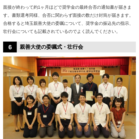
面接が終わって約1ヶ月ほどで奨学金の最終合否の通知書が届きま
す。書類選考同様、合否に関わらず面接の数だけ封筒が届きます。
合格すると埼玉親善大使の委嘱について、奨学金の振込先の指示、
壮行会についても記載されているのでよく読んでください。
6
親善大使の委嘱式・壮行会