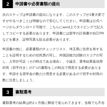
2
申請書や必要書類の提出
次のステップは申請書の提出になります。このステップが1番大変で
すがやるべきことは明確なので安心してください。申請書は公式ペ
ージからダウンロード可能で、こちらにword上でタイピングで記入
してコピーする必要があります。申請書には留学の計画書や自己PR
などを書き、証明写真も貼る必要があります。
申請書の他に、必要書類のチェックリスト、埼玉県に住所を有する
ことを証明するための住民票の写し、外国語能力試験のスコアの写
し、入学許可証（その時点である場合）、小論文、選考結果返信用
封筒（切手付き）の7つの書類をこの時点で用意する必要がありま
す。申請する奨学金の数だけ用意する必要があるので切手や封筒の
数に注意しましょう。
3
書類選考
書類選考の結果は約1ヶ月後に郵送で送られてきます。合格でも不合