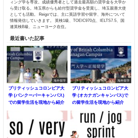
ィング学を専攻。成績優秀者として過去最高額の奨学金を大学か
ら受け取る。埼玉県からも給付型奨学金を受賞し、埼玉親善大使
としても活動。 Reigoでは、主に英語学習や留学、海外について
情報発信していきます。 英検1級、TOEIC970点、IELTS7.5、国
連英検B級、ニューヨーク在住。
最近書いた記事
海外留学
海外留学
ブリティッシュコロンビア大
ブリティッシュコロンビア大
学 (バンクーバーキャンパス)
学 (オカナガンキャンパス)で
での留学生活を現地から紹介
の留学生活を現地から紹介