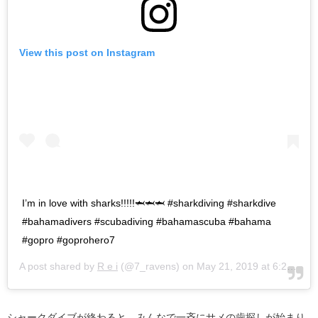
View this post on Instagram
I’m in love with sharks!!!!!🦈🦈🦈 #sharkdiving #sharkdive
#bahamadivers #scubadiving #bahamascuba #bahama
#gopro #goprohero7
A post shared by
R e i
(@7_ravens) on
May 21, 2019 at 6:24pm PDT
シャークダイブが終わると、みんなで一斉にサメの歯探しが始まり