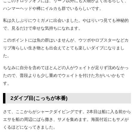
ここのドロップオフには、リーフ以外にも大物がよく出るらしく、
ハンマーヘッドや稀にイルカも群でいるらしいです。
私は久しぶりにウミガメに出会いました。やはりいつ見ても神秘的
で、見るだけで幸せな気持ちになれます。
このポイントには魚の群はいませんが、ウツボやロブスターなどカ
リブ海らしい生き物とも出会えてとても楽しいダイブになりまし
た。
ちなみに自分を含めてほとんどの人がウェイトが足りず沈めなかっ
たので、普段よりも少し重めでウェイトを付けた方がいいかもで
す。
2ダイブ目(こっちが本番)
さて、ここからがシャークダイビングです。2本目は船に入る前から
エサを船の周辺にばら撒き、サメを集めます。海面付近にもサメが
くるほどになってきました。