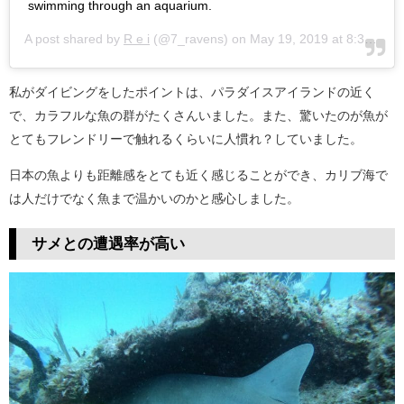
swimming through an aquarium.
A post shared by
R e i
(@7_ravens) on
May 19, 2019 at 8:31pm PDT
私がダイビングをしたポイントは、パラダイスアイランドの近く
で、カラフルな魚の群がたくさんいました。また、驚いたのが魚が
とてもフレンドリーで触れるくらいに人慣れ？していました。
日本の魚よりも距離感をとても近く感じることができ、カリブ海で
は人だけでなく魚まで温かいのかと感心しました。
サメとの遭遇率が高い