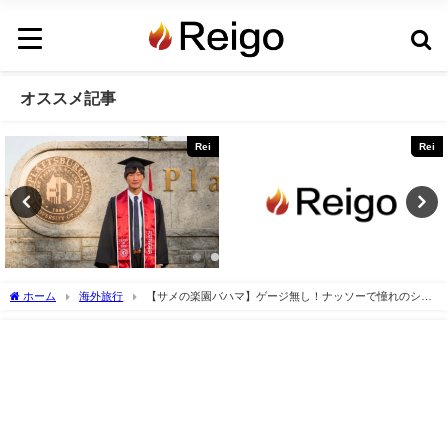
オススメ記事
Rei
Rei
ホーム
海外旅行
【サメの楽園バハマ】ゲージ無し！ナッソーで憧れのシャ
ークダイビングをしてみた