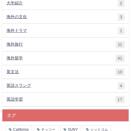
大学紹介
2
海外の文化
3
海外ドラマ
1
海外旅行
11
海外留学
41
英文法
10
英語スラング
4
英語学習
17
タグ
California
ナッソー
SUNY
シットコム