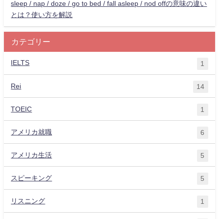
sleep / nap / doze / go to bed / fall asleep / nod offの意味の違い
とは？使い方を解説
カテゴリー
IELTS
1
Rei
14
TOEIC
1
アメリカ就職
6
アメリカ生活
5
スピーキング
5
リスニング
1