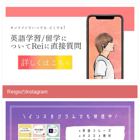
ReigoのInstagram