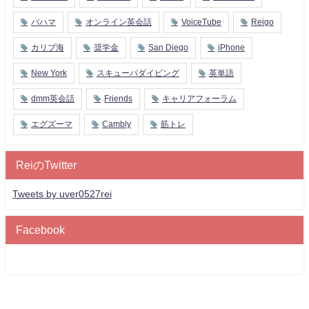
バハマ
オンライン英会話
VoiceTube
Reigo
カリブ海
奨学金
San Diego
iPhone
New York
スキューバダイビング
英単語
dmm英会話
Friends
キャリアフォーラム
エグズーマ
Cambly
筋トレ
ReiのTwitter
Tweets by uver0527rei
Facebook