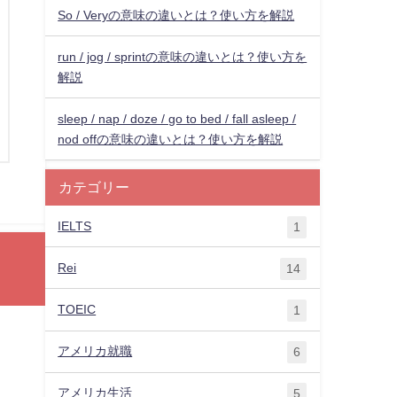
So / Veryの意味の違いとは？使い方を解説
run / jog / sprintの意味の違いとは？使い方を
解説
sleep / nap / doze / go to bed / fall asleep /
nod offの意味の違いとは？使い方を解説
カテゴリー
IELTS
1
Rei
14
TOEIC
1
アメリカ就職
6
アメリカ生活
5