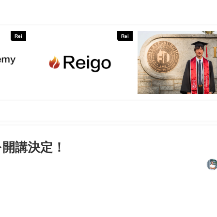
Rei
Rei
y」を開講決定！