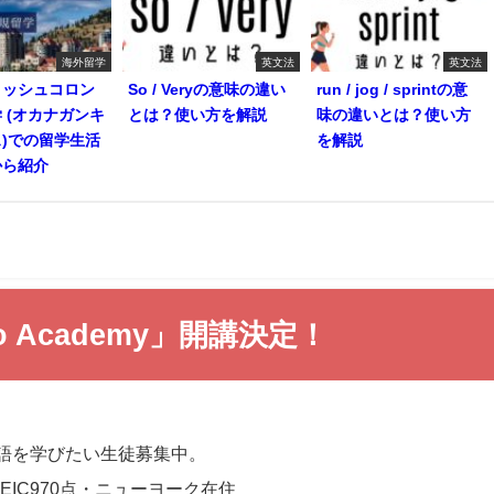
海外留学
英文法
英文法
ィッシュコロン
So / Veryの意味の違い
run / jog / sprintの意
 (オカナガンキ
とは？使い方を解説
味の違いとは？使い方
)での留学生活
を解説
から紹介
Academy」開講決定！
語を学びたい生徒募集中。
EIC970点・ニューヨーク在住