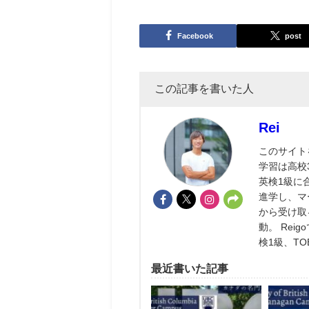
Facebook
post
この記事を書いた人
Rei
このサイト
学習は高校
英検1級に
進学し、マ
から受け取
動。 Re
検1級、TO
最近書いた記事