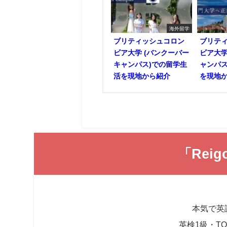
海外留学
ブリティッシュコロン
ブリテ
ビア大学 (バンクーバー
ビア大学
キャンパス)での留学生
ャンパス
活を現地から紹介
を現地
「Reigo 
本気で英
英検1級・TO