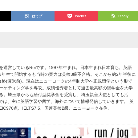
はてブ
Pocket
Feedly
を運営しているReiです。1997年生まれ。日本生まれ日本育ち。英語
3年生で開始するも当時の実力は英検3級不合格。そこから約2年半後に
合格(渡米前)。現在はニューヨークの4年制大学へ正規留学という形で
ーケティング学を専攻。成績優秀者として過去最高額の奨学金を大学
る。埼玉県からも給付型奨学金を受賞し、埼玉親善大使としても活
igoでは、主に英語学習や留学、海外について情報発信していきます。 英
EIC970点、IELTS7.5、国連英検B級、ニューヨーク在住。