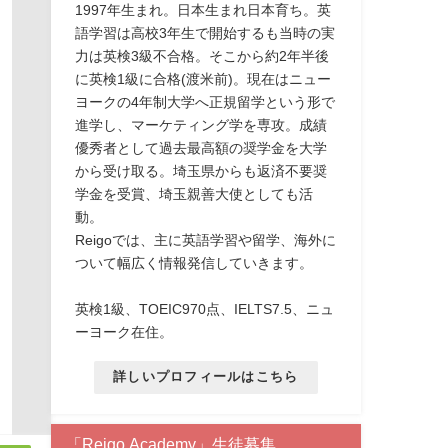
1997年生まれ。日本生まれ日本育ち。英
語学習は高校3年生で開始するも当時の実
力は英検3級不合格。そこから約2年半後
に英検1級に合格(渡米前)。現在はニュー
ヨークの4年制大学へ正規留学という形で
進学し、マーケティング学を専攻。成績
優秀者として過去最高額の奨学金を大学
から受け取る。埼玉県からも返済不要奨
学金を受賞、埼玉親善大使としても活
動。
Reigoでは、主に英語学習や留学、海外に
ついて幅広く情報発信していきます。
英検1級、TOEIC970点、IELTS7.5、ニュ
ーヨーク在住。
詳しいプロフィールはこちら
「Reigo Academy」生徒募集