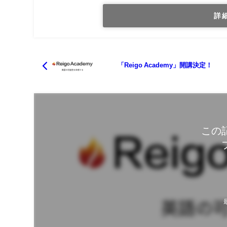
詳
「Reigo Academy」開講決定！
この