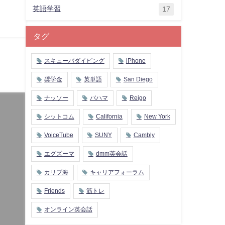
英語学習
17
タグ
スキューバダイビング
iPhone
奨学金
英単語
San Diego
ナッソー
バハマ
Reigo
シットコム
California
New York
VoiceTube
SUNY
Cambly
エグズーマ
dmm英会話
カリブ海
キャリアフォーラム
Friends
筋トレ
オンライン英会話