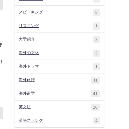
スピーキング
5
リスニング
1
大学紹介
2
ま
海外の文化
3
り
海外ドラマ
1
海外旅行
11
y
海外留学
41
。
英文法
10
英語スラング
4