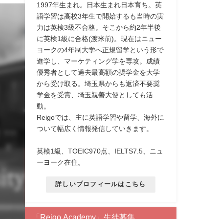
1997年生まれ。日本生まれ日本育ち。英
語学習は高校3年生で開始するも当時の実
力は英検3級不合格。そこから約2年半後
に英検1級に合格(渡米前)。現在はニュー
ヨークの4年制大学へ正規留学という形で
進学し、マーケティング学を専攻。成績
優秀者として過去最高額の奨学金を大学
から受け取る。埼玉県からも返済不要奨
学金を受賞、埼玉親善大使としても活
動。
Reigoでは、主に英語学習や留学、海外に
ついて幅広く情報発信していきます。
英検1級、TOEIC970点、IELTS7.5、ニュ
ーヨーク在住。
詳しいプロフィールはこちら
「Reigo Academy」生徒募集