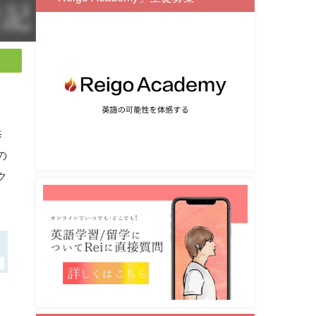
修
の
ク