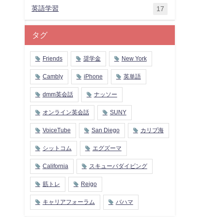
英語学習
17
タグ
Friends
奨学金
New York
Cambly
iPhone
英単語
dmm英会話
ナッソー
オンライン英会話
SUNY
VoiceTube
San Diego
カリブ海
シットコム
エグズーマ
California
スキューバダイビング
筋トレ
Reigo
キャリアフォーラム
バハマ