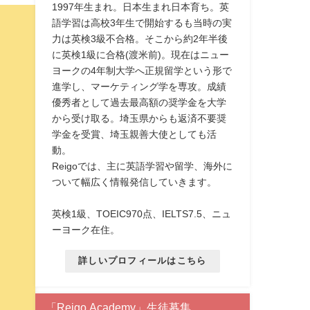
1997年生まれ。日本生まれ日本育ち。英
語学習は高校3年生で開始するも当時の実
力は英検3級不合格。そこから約2年半後
に英検1級に合格(渡米前)。現在はニュー
ヨークの4年制大学へ正規留学という形で
進学し、マーケティング学を専攻。成績
優秀者として過去最高額の奨学金を大学
から受け取る。埼玉県からも返済不要奨
学金を受賞、埼玉親善大使としても活
動。
Reigoでは、主に英語学習や留学、海外に
ついて幅広く情報発信していきます。
英検1級、TOEIC970点、IELTS7.5、ニュ
ーヨーク在住。
詳しいプロフィールはこちら
「Reigo Academy」生徒募集