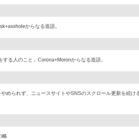
ask+assholeからなる造語。
をする人のこと」
Corona+Moronからなる造語。
をやめられず、ニュースサイトやSNSのスクロール更新を続け
の略