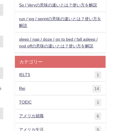
So / Veryの意味の違いとは？使い方を解説
run / jog / sprintの意味の違いとは？使い方を
解説
sleep / nap / doze / go to bed / fall asleep /
nod offの意味の違いとは？使い方を解説
カテゴリー
IELTS
1
る
Rei
14
TOEIC
1
アメリカ就職
6
アメリカ生活
5