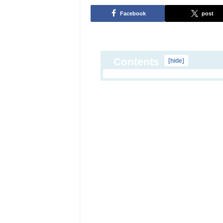
Facebook
post
Contents
[
hide
]