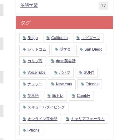
英語学習
17
タグ
Reigo
California
エグズーマ
シットコム
奨学金
San Diego
カリブ海
dmm英会話
VoiceTube
バハマ
SUNY
ナッソー
New York
Friends
英単語
筋トレ
Cambly
スキューバダイビング
オンライン英会話
キャリアフォーラム
iPhone