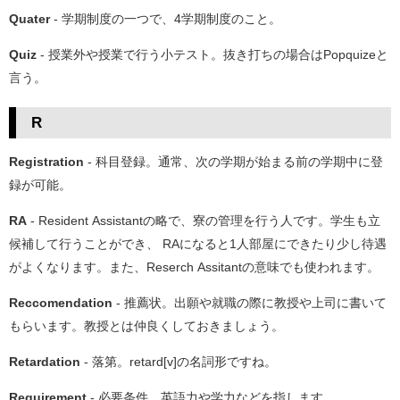
Quater
- 学期制度の一つで、4学期制度のこと。
Quiz
- 授業外や授業で行う小テスト。抜き打ちの場合はPopquizeと
言う。
R
Registration
- 科目登録。通常、次の学期が始まる前の学期中に登
録が可能。
RA
- Resident Assistantの略で、寮の管理を行う人です。学生も立
候補して行うことができ、 RAになると1人部屋にできたり少し待遇
がよくなります。また、Reserch Assitantの意味でも使われます。
Reccomendation
- 推薦状。出願や就職の際に教授や上司に書いて
もらいます。教授とは仲良くしておきましょう。
Retardation
- 落第。retard[v]の名詞形ですね。
Requirement
- 必要条件。英語力や学力などを指します。