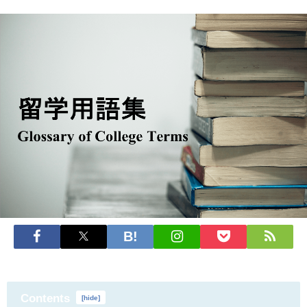
Contents
[
hide
]