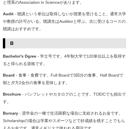
と理系のAssociation in Scienceがあります。
Audit
- 聴講という単位は取得しないが授業を受けること。通常大学
や教授の許可がいる。聴講生はAudiitorと呼ぶ。次に受けるコースの
聴講はおすすめです。
B
Bachelor's Dgree
- 学士号です。4年制大学で120単位以上を取得す
ると得られる資格です。
Board
- 食事・食費です。Full Boardで3回分の食事、Half Boardで
朝と夕方2会分の食事を意味します。
Brochure
- パンフレットやカタログのことです。TOEICでも頻出で
す。
Bursary
- 奨学金の一種で生活困窮な場合に支給されるお金です。
Scholarshipの場合は学業やスポーツなどで好成績を残すことでもら
えるお金です。通常イギリスで使われる用語です。