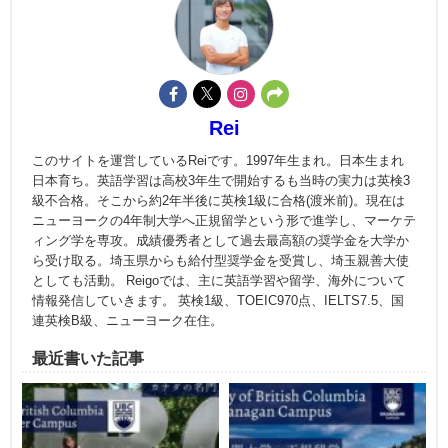
Rei
このサイトを運営しているReiです。1997年生まれ。日本生まれ
日本育ち。英語学習は高校3年生で開始するも当時の実力は英検3
級不合格。そこから約2年半後に英検1級に合格(渡米前)。現在は
ニューヨークの4年制大学へ正規留学という形で進学し、マーケテ
ィング学を専攻。成績優秀者として過去最高額の奨学金を大学か
ら受け取る。埼玉県からも給付型奨学金を受賞し、埼玉親善大使
としても活動。 Reigoでは、主に英語学習や留学、海外について
情報発信していきます。 英検1級、TOEIC970点、IELTS7.5、国
連英検B級、ニューヨーク在住。
最近書いた記事