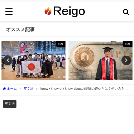
オススメ記事
Rei
Rei
ホーム
英文法
know / know of / know aboutの意味の違いとは？使い方を解
説
英文法