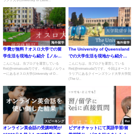
海外留学
海外留学
学費が無料？オスロ大学での留
The University of Queensland
学生活を現地から紹介【ノルウ
での大学生活を現地から紹介
ェー留学】
【TESOL留学】
こんにちは。当ブログを運営している
こんにちは。当ブログを運営している
Rei(@reimatsuda7)です。 今回はノルウェ
Rei(@reimatsuda7)です。 今回はオースト
ーにあるオスロ大学(University of O...
ラリアにあるクイーンズランド大学大学院
(The U...
スピーキング
Rei
オンライン英会話の受講時間が
ビデオチャットにて英語学習/留