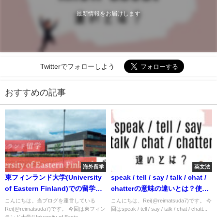
最新情報をお届けします
Twitterでフォローしよう
おすすめの記事
海外留学
英文法
東フィンランド大学(University
speak / tell / say / talk / chat /
of Eastern Finland)での留学生
chatterの意味の違いとは？使い
活を現地から紹介
方を解説
こんにちは。当ブログを運営している
こんにちは、Rei(@reimatsuda7)です。 今
Rei(@reimatsuda7)です。 今回は東フィン
回はspeak / tell / say / talk / chat / chatt...
ランド大学(University of Easte...