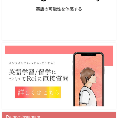
ReigoのInstagram