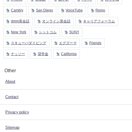
Cambly
San Diego
VoiceTube
Reigo
dmm英会話
オンライン英会話
キャリアフォーラム
New York
シットコム
SUNY
スキューバダイビング
エグズーマ
Friends
ナッソー
奨学金
California
Other
About
Contact
Privacy policy
Sitemap