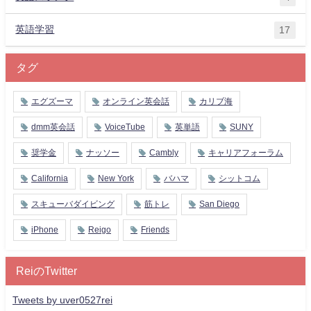
英語学習
17
タグ
エグズーマ
オンライン英会話
カリブ海
dmm英会話
VoiceTube
英単語
SUNY
奨学金
ナッソー
Cambly
キャリアフォーラム
California
New York
バハマ
シットコム
スキューバダイビング
筋トレ
San Diego
iPhone
Reigo
Friends
ReiのTwitter
Tweets by uver0527rei